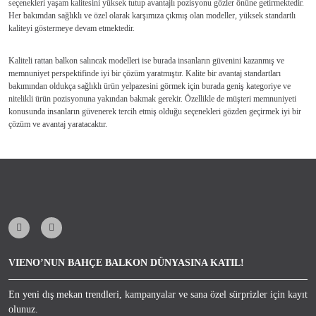
seçenekleri yaşam kalitesini yüksek tutup avantajlı pozisyonu gözler önüne getirmektedir.
Her bakımdan sağlıklı ve özel olarak karşımıza çıkmış olan modeller, yüksek standartlı
kaliteyi göstermeye devam etmektedir.
Kaliteli rattan balkon salıncak modelleri ise burada insanların güvenini kazanmış ve
memnuniyet perspektifinde iyi bir çözüm yaratmıştır. Kalite bir avantaj standartları
bakımından oldukça sağlıklı ürün yelpazesini görmek için burada geniş kategoriye ve
nitelikli ürün pozisyonuna yakından bakmak gerekir. Özellikle de müşteri memnuniyeti
konusunda insanların güvenerek tercih etmiş olduğu seçenekleri gözden geçirmek iyi bir
çözüm ve avantaj yaratacaktır.
VIENO’NUN BAHÇE BALKON DÜNYASINA KATIL!
En yeni dış mekan trendleri, kampanyalar ve sana özel sürprizler için kayıt
olunuz.