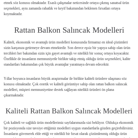
etmek söz konusu olmaktadır. Esaslı çalışmalar neticesinde ortaya çıkmış sanatsal ürün
seçenekleri, aynı zamanda rahatlık ve keyif bakımından beklenen fırsatları ortaya
koymaktadır.
Rattan Balkon Salıncak Modelleri
Kaliteli, ekonomik ve avantajlı ürün modelleri konusunda firmamız en ideal çözümleri
sizin karşınıza getirmeye devam etmektedir. Son derece eşsiz bir yapıya sahip olan ürün
tercihleri her bakımdan sizin için gayet avantajlı ve nitelikli bir sonuç ortaya koyacaktır.
Özellikle de insanların memnuniyetle birlikte takip etmiş olduğu ürün seçenekleri, kalite
standartları bakımından çok büyük avantajlar yaratmaya devam edecektir.
Yıllar boyunca insanların büyük araştırmalar ile birlikte kaliteli ürünlere ulaşması söz
konusu olmaktadır. Çok estetik ve kaliteli görüntüye sahip olan rattan balkon salıncak
modelleri, müşteri memnuniyetine destek sağlayan nitelikli ürünleri ön plana
çıkarmaktadır.
Kaliteli Rattan Balkon Salıncak Modelleri
Çok kaliteli ve sağlıklı ürün modellerimiz sayfalarımızda sizi bekliyor. Oldukça ekonomik
bir pozisyonda size tavsiye ettiğimiz modelleri uygun standartlarla gözden geçirebilirsiniz.
İnsanların güvenerek elde ettiği ve nitelikli bir fırsat olarak çözümlenmiş olduğu ürün