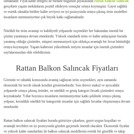
olmaktadır. Fiyat-kalite dengesi ile birlikte bugünün piyasasında
rattan balkon salıncak
gerçekten yaşam mekânlarını pozitif etkileyen sonuçlar ortaya koymuştur. Gayet sağlıklı
ve estetik olmakla birlikte kalite seviyesi en iyi pozisyonda ortaya çıkmış ürün modelleri
insanların memnuniyetine çok büyük katkı sağlamaktadır.
Nitelikli bir ürün avantajı ve kabiliyetli yelpazede seçenekler her bakımdan önemli bir
çözüm yaratmaya devam etmektedir. Yüksek standartlı ürün ve kalite anlayışının burada
yaratmış olduğu çözümler, müşteri memnuniyeti için oldukça avantajlı bir fırsat bütünlüğü
ortaya koymuştur. Yaşam kalitesini yükseltmek isteyen insanlar için önemli çözümleri
sayfalarımızdan elde edebilirsiniz.
Rattan Balkon Salıncak Fiyatları
Görüntü ve rahatlık konusunda avantaj sağlayan ürün seçenekleri, aynı zamanda
ekonomik bir tercih olarak kendini göstermektedir. Son derece makul ve ayrıcalıklı
yelpazede ortaya çıkmış ürünler, en nitelikli ve geniş kategori fırsatlı çözümleri ortaya
koymaktadır. Yıllar boyunca insanların memnuniyetine katkı şeklinde ortaya çıkmış
yelpaze, kesinlikle nitelikli bir kategoride insanlar için sağlıklı fırsatlar oluşturmaya devam
etmektedir.
Rattan balkon salıncak fiyatları burada görücüye çıkarken, gayet uygun koşulları ve
avantajlı tercihleri en iyi pozisyonda gözden geçirmek önemli olacaktır. Ekonomik fiyatlar
ve yüksek kalite standartları ile balkon salıncak modellerini estetik bir güzellik ve takip