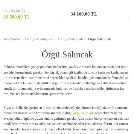
21.780,00 TL
34.100,00 TL
19.500,00 TL
Ana Sayfa
Bahçe Mobilyası
Bahçe Salıncak
Örgü Salıncak
Örgü Salıncak
Salıncak modelleri çok çeşitli olmakla birlikte, özellikle burada kullanılan modelleri farklı
şekilde yorumlamak gerekir. Tek kişilik olsun çift kişilik olsun çok fazla yer kaplamayan
ürün seçenekleri, makrome ürün seçenekleri şekli ile kendini göstermektedir. Yine değişik
malzemelerin kullanımı ile birlikte örgü ürün seçenekleri, rahatlığı ve kaliteyi sembolize
etmek durumundadır. Sayfalarımızda bulunan ve insanlara tavsiye edilen ürünlerin her
biri, yüksek kalite standartlarını işaret etmektedir.
Fiyat ve kalite dengesini en önemli çözümlerle değerlendirmek istediğinizde, firmamızın
büyük bir hassasiyetle hazırlayıp sunmuş olduğu
örgü salıncak
seçeneklerini iyi bir
avantaj bütünlüğünde gözler önüne getirmek gerekir. Çift kişilik bahçe ve balkon salıncak
modellerinin yanı sıra rahatlığı ve kaliteyi sembolize eden ürün alternatiflerini, her zaman
sayfamızdan takip etmek söz konusu olmaktadır. İnsanların rahatlığının yanı sıra gösteriş