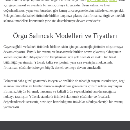
Ekonomik bir alışveriş noktasında değerlendirmeniz gereken
örgü salıncak fiyatları
, sizin
için gayet makul ve avantajlı bir sonuç ortaya koyacaktır. Ürün kalitesi ve fiyat
değerlendirmesi yaparken, buradaki göz kamaştırıcı seçeneklerden istifade etmek gerekir.
Pek çok konuda kaliteli ürünlerle birlikte karşınıza çıkmış olan firmamız, örgü ve nitelikli
salıncak modelleri konusunda yine sizi desteklemeye devam etmektedir.
Örgü Salıncak Modelleri ve Fiyatları
Gayet sağlıklı ve kaliteli ürünlerle birlikte, sizin için çok avantajlı çözümler oluşturmaya
devam ediyoruz. Büyük bir avantaj ve hassasiyetle birlikte ortaya çıkarmış olduğumuz
kaliteli seçenekler, ihtiyaçlarınızın karşılanması için çok nitelikli ve makul bir fırsat
bütünlüğü yaratmıştır. Yüksek kalite seviyesinin yanı sıra avantajları noktasında,
firmamızın çözümleri size çok büyük destek vermeye devam etmektedir.
Bahçesini daha güzel göstermek isteyen ve özellikle de rahatlığı arayan insanlar için, örgü
salıncak modelleri ve fiyatları burada araştırılması gereken bir çözüm ortaya koymuştur.
Firmamız büyük bir emek harcamış ve kaliteli ürün seçeneklerini tam da aradığınız
noktaya taşımıştır. Yüksek standartlı ürünleri ekonomik çözümler ve fırsatlarla
değerlendirmek isterseniz, sizin için hazırladığımız imkânlar oldukça elverişli bir avantaj
yaratacaktır.