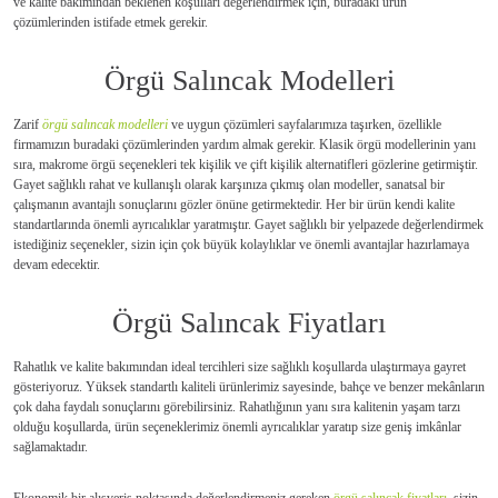
ve kalite bakımından beklenen koşulları değerlendirmek için, buradaki ürün
çözümlerinden istifade etmek gerekir.
Örgü Salıncak Modelleri
Zarif
örgü salıncak modelleri
ve uygun çözümleri sayfalarımıza taşırken, özellikle
firmamızın buradaki çözümlerinden yardım almak gerekir. Klasik örgü modellerinin yanı
sıra, makrome örgü seçenekleri tek kişilik ve çift kişilik alternatifleri gözlerine getirmiştir.
Gayet sağlıklı rahat ve kullanışlı olarak karşınıza çıkmış olan modeller, sanatsal bir
çalışmanın avantajlı sonuçlarını gözler önüne getirmektedir. Her bir ürün kendi kalite
standartlarında önemli ayrıcalıklar yaratmıştır. Gayet sağlıklı bir yelpazede değerlendirmek
istediğiniz seçenekler, sizin için çok büyük kolaylıklar ve önemli avantajlar hazırlamaya
devam edecektir.
Örgü Salıncak Fiyatları
Rahatlık ve kalite bakımından ideal tercihleri size sağlıklı koşullarda ulaştırmaya gayret
gösteriyoruz. Yüksek standartlı kaliteli ürünlerimiz sayesinde, bahçe ve benzer mekânların
çok daha faydalı sonuçlarını görebilirsiniz. Rahatlığının yanı sıra kalitenin yaşam tarzı
olduğu koşullarda, ürün seçeneklerimiz önemli ayrıcalıklar yaratıp size geniş imkânlar
sağlamaktadır.