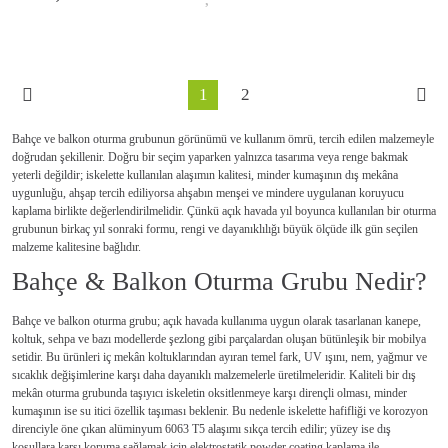
1
2
Bahçe ve balkon oturma grubunun görünümü ve kullanım ömrü, tercih edilen malzemeyle
doğrudan şekillenir. Doğru bir seçim yaparken yalnızca tasarıma veya renge bakmak
yeterli değildir; iskelette kullanılan alaşımın kalitesi, minder kumaşının dış mekâna
uygunluğu, ahşap tercih ediliyorsa ahşabın menşei ve mindere uygulanan koruyucu
kaplama birlikte değerlendirilmelidir. Çünkü açık havada yıl boyunca kullanılan bir oturma
grubunun birkaç yıl sonraki formu, rengi ve dayanıklılığı büyük ölçüde ilk gün seçilen
malzeme kalitesine bağlıdır.
Bahçe & Balkon Oturma Grubu Nedir?
Bahçe ve balkon oturma grubu; açık havada kullanıma uygun olarak tasarlanan kanepe,
koltuk, sehpa ve bazı modellerde şezlong gibi parçalardan oluşan bütünleşik bir mobilya
setidir. Bu ürünleri iç mekân koltuklarından ayıran temel fark, UV ışını, nem, yağmur ve
sıcaklık değişimlerine karşı daha dayanıklı malzemelerle üretilmeleridir. Kaliteli bir dış
mekân oturma grubunda taşıyıcı iskeletin oksitlenmeye karşı dirençli olması, minder
kumaşının ise su itici özellik taşıması beklenir. Bu nedenle iskelette hafifliği ve korozyon
direnciyle öne çıkan alüminyum 6063 T5 alaşımı sıkça tercih edilir; yüzey ise dış
koşullara karşı koruma sağlamak için elektrostatik powder coating kaplama ile