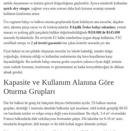
mekân dayanımını ve ürünün görsel dolgunluğunu güçlendirir. Ayrıca minderde kullanılan
quick-dry sünger
, yağmur veya nem sonrası daha hızlı kuruma avantajı sunarak
kullanım konforunu artırır.
Üst segment bahçe ve balkon oturma gruplarında fiyatı belirleyen ana unsurlar; ahşabın
türü, takımın parça sayısı ve ek fonksiyonlardır.
8 kişilik İroko bahçe takımları
, yemek
masası ve şezlong gibi parçalarla birlikte değerlendirildiğinde
₺110.000 ile ₺145.690
arasında fiyatlandırılır. Bu seviyede E1 kalite standardına uygun ahşap kullanımı, FSC
sertifikalı menşe ve
2 yıl üretici garantisi
öne çıkan kriterler arasında yer alır.
Fiyat farkını en net şekilde oluşturan unsurlar ise iskelet kalınlığı, minder dolgu
yoğunluğu, dokuma sıklığı ve kullanılan malzemenin dış hava koşullarına karşı
dayanıklılığıdır. Bu nedenle bahçe oturma grubu seçerken yalnızca fiyatı değil; ürünün
uzun vadede formunu, konforunu ve görünümünü ne kadar koruyabileceğini de dikkate
almak gerekir.
Kapasite ve Kullanım Alanına Göre
Oturma Grupları
Dar bir balkon ile geniş bir bahçenin ihtiyacı birbirinden ayrılır. 2'li balkon oturma
grupları, derinliği 1 metrenin altındaki balkonlar için tasarlanır; tekli koltuk genişliği 60-65
cm bandında tutulur ve sehpa ortaya değil yana konumlanır. Bu ölçek, 3-4 m² civarındaki
Fransız balkonlarda dahi sirkülasyonu bozmadan çalışır. 4'lü takımlar ise 6-10 m² arası
teraslarda dengelenir; ikili kanepe ve iki tekli koltuk üçgen düzende yerleşir.