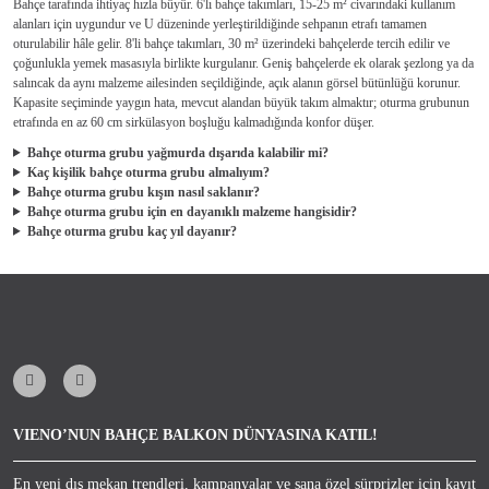
Bahçe tarafında ihtiyaç hızla büyür. 6'lı bahçe takımları, 15-25 m² civarındaki kullanım
alanları için uygundur ve U düzeninde yerleştirildiğinde sehpanın etrafı tamamen
oturulabilir hâle gelir. 8'li bahçe takımları, 30 m² üzerindeki bahçelerde tercih edilir ve
çoğunlukla yemek masasıyla birlikte kurgulanır. Geniş bahçelerde ek olarak şezlong ya da
salıncak da aynı malzeme ailesinden seçildiğinde, açık alanın görsel bütünlüğü korunur.
Kapasite seçiminde yaygın hata, mevcut alandan büyük takım almaktır; oturma grubunun
etrafında en az 60 cm sirkülasyon boşluğu kalmadığında konfor düşer.
Bahçe oturma grubu yağmurda dışarıda kalabilir mi?
Kaç kişilik bahçe oturma grubu almalıyım?
Bahçe oturma grubu kışın nasıl saklanır?
Bahçe oturma grubu için en dayanıklı malzeme hangisidir?
Bahçe oturma grubu kaç yıl dayanır?
VIENO’NUN BAHÇE BALKON DÜNYASINA KATIL!
En yeni dış mekan trendleri, kampanyalar ve sana özel sürprizler için kayıt