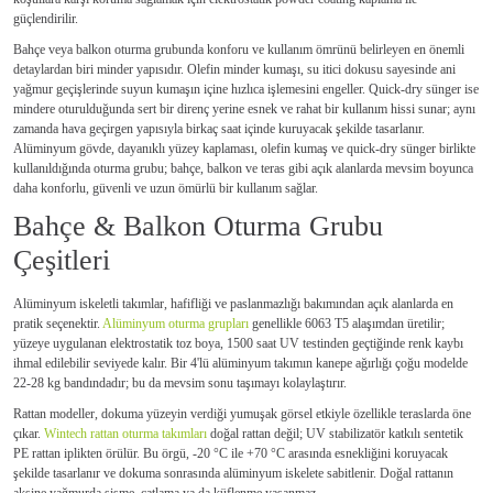
güçlendirilir.
Bahçe veya balkon oturma grubunda konforu ve kullanım ömrünü belirleyen en önemli
detaylardan biri minder yapısıdır. Olefin minder kumaşı, su itici dokusu sayesinde ani
yağmur geçişlerinde suyun kumaşın içine hızlıca işlemesini engeller. Quick-dry sünger ise
mindere oturulduğunda sert bir direnç yerine esnek ve rahat bir kullanım hissi sunar; aynı
zamanda hava geçirgen yapısıyla birkaç saat içinde kuruyacak şekilde tasarlanır.
Alüminyum gövde, dayanıklı yüzey kaplaması, olefin kumaş ve quick-dry sünger birlikte
kullanıldığında oturma grubu; bahçe, balkon ve teras gibi açık alanlarda mevsim boyunca
daha konforlu, güvenli ve uzun ömürlü bir kullanım sağlar.
Bahçe & Balkon Oturma Grubu
Çeşitleri
Alüminyum iskeletli takımlar, hafifliği ve paslanmazlığı bakımından açık alanlarda en
pratik seçenektir.
Alüminyum oturma grupları
genellikle 6063 T5 alaşımdan üretilir;
yüzeye uygulanan elektrostatik toz boya, 1500 saat UV testinden geçtiğinde renk kaybı
ihmal edilebilir seviyede kalır. Bir 4'lü alüminyum takımın kanepe ağırlığı çoğu modelde
22-28 kg bandındadır; bu da mevsim sonu taşımayı kolaylaştırır.
Rattan modeller, dokuma yüzeyin verdiği yumuşak görsel etkiyle özellikle teraslarda öne
çıkar.
Wintech rattan oturma takımları
doğal rattan değil; UV stabilizatör katkılı sentetik
PE rattan iplikten örülür. Bu örgü, -20 °C ile +70 °C arasında esnekliğini koruyacak
şekilde tasarlanır ve dokuma sonrasında alüminyum iskelete sabitlenir. Doğal rattanın
aksine yağmurda şişme, çatlama ya da küflenme yaşanmaz.