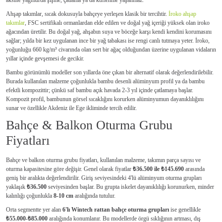
Ahşap takımlar, sıcak dokusuyla bahçeye yerleşen klasik bir tercihtir.
İroko ahşap
takımlar
, FSC sertifikalı ormanlardan elde edilen ve doğal yağ içeriği yüksek olan iroko
ağacından üretilir. Bu doğal yağ, ahşabın suya ve böceğe karşı kendi kendini korumasını
sağlar; yılda bir kez uygulanan ince bir yağ tabakası ise rengi canlı tutmaya yeter. İroko,
yoğunluğu 660 kg/m³ civarında olan sert bir ağaç olduğundan üzerine uygulanan vidaların
yıllar içinde gevşemesi de gecikir.
Bambu görünümlü modeller son yıllarda öne çıkan bir alternatif olarak değerlendirilebilir.
Burada kullanılan malzeme çoğunlukla bambu desenli alüminyum profil ya da bambu
efektli kompozittir; çünkü saf bambu açık havada 2-3 yıl içinde çatlamaya başlar.
Kompozit profil, bambunun görsel sıcaklığını korurken alüminyumun dayanıklılığını
sunar ve özellikle Akdeniz ile Ege ikliminde tercih edilir.
Bahçe & Balkon Oturma Grubu
Fiyatları
Bahçe ve balkon oturma grubu fiyatları, kullanılan malzeme, takımın parça sayısı ve
oturma kapasitesine göre değişir. Genel olarak fiyatlar
₺36.500 ile ₺145.690
arasında
geniş bir aralıkta değerlendirilir. Giriş seviyesindeki 4'lü alüminyum oturma grupları
yaklaşık
₺36.500
seviyesinden başlar. Bu grupta iskelet dayanıklılığı korunurken, minder
kalınlığı çoğunlukla
8-10 cm
aralığında tutulur.
Orta segmentte yer alan
6'lı Wintech rattan bahçe oturma grupları
ise genellikle
₺55.000-₺85.000
aralığında konumlanır. Bu modellerde örgü sıklığının artması, dış