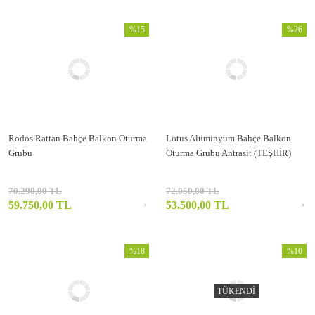
%15
%26
Rodos Rattan Bahçe Balkon Oturma
Lotus Alüminyum Bahçe Balkon
Grubu
Oturma Grubu Antrasit (TEŞHİR)
70.290,00 TL
72.050,00 TL
59.750,00 TL
53.500,00 TL
%18
%10
TÜKENDİ