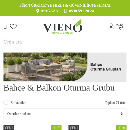
TÜM TÜRKİYE'YE HIZLI & GÜVENİLİR TESLİMAT
MAĞAZA
0530 591 20 24
Bahçe & Balkon Oturma Grubu
Stoktakiler
Toplam 71 ürün
YENİ
%17
YENİ
%18