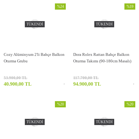
%24
%19
TÜKENDİ
TÜKENDİ
Cozy Alüminyum 2'li Bahçe Balkon
Dora Rolex Rattan Bahçe Balkon
Oturma Grubu
Oturma Takımı (90-180cm Masalı)
53.900,00 TL
117.700,00 TL
40.900,00 TL
94.900,00 TL
%20
%20
TÜKENDİ
TÜKENDİ