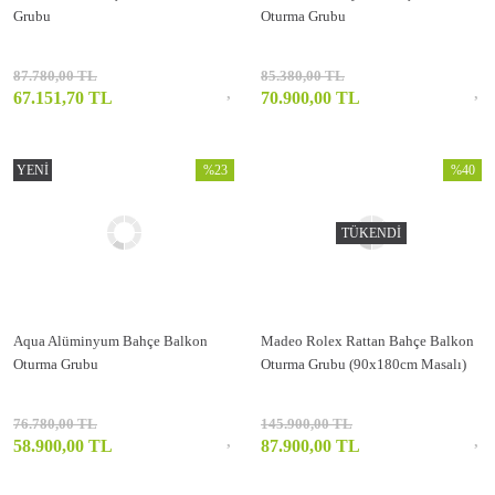
Grubu
Oturma Grubu
87.780,00 TL
85.380,00 TL
67.151,70 TL
70.900,00 TL
YENİ
%23
%40
TÜKENDİ
Aqua Alüminyum Bahçe Balkon
Madeo Rolex Rattan Bahçe Balkon
Oturma Grubu
Oturma Grubu (90x180cm Masalı)
76.780,00 TL
145.900,00 TL
58.900,00 TL
87.900,00 TL