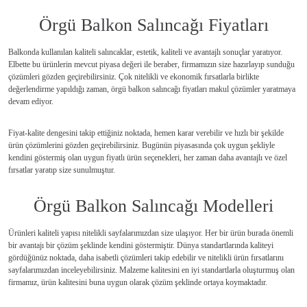
Örgü Balkon Salıncağı Fiyatları
Balkonda kullanılan kaliteli salıncaklar, estetik, kaliteli ve avantajlı sonuçlar yaratıyor.
Elbette bu ürünlerin mevcut piyasa değeri ile beraber, firmamızın size hazırlayıp sunduğu
çözümleri gözden geçirebilirsiniz. Çok nitelikli ve ekonomik fırsatlarla birlikte
değerlendirme yapıldığı zaman, örgü balkon salıncağı fiyatları makul çözümler yaratmaya
devam ediyor.
Fiyat-kalite dengesini takip ettiğiniz noktada, hemen karar verebilir ve hızlı bir şekilde
ürün çözümlerini gözden geçirebilirsiniz. Bugünün piyasasında çok uygun şekliyle
kendini göstermiş olan uygun fiyatlı ürün seçenekleri, her zaman daha avantajlı ve özel
fırsatlar yaratıp size sunulmuştur.
Örgü Balkon Salıncağı Modelleri
Ürünleri kaliteli yapısı nitelikli sayfalarımızdan size ulaşıyor. Her bir ürün burada önemli
bir avantajı bir çözüm şeklinde kendini göstermiştir. Dünya standartlarında kaliteyi
gördüğünüz noktada, daha isabetli çözümleri takip edebilir ve nitelikli ürün fırsatlarını
sayfalarımızdan inceleyebilirsiniz. Malzeme kalitesini en iyi standartlarla oluşturmuş olan
firmamız, ürün kalitesini buna uygun olarak çözüm şeklinde ortaya koymaktadır.