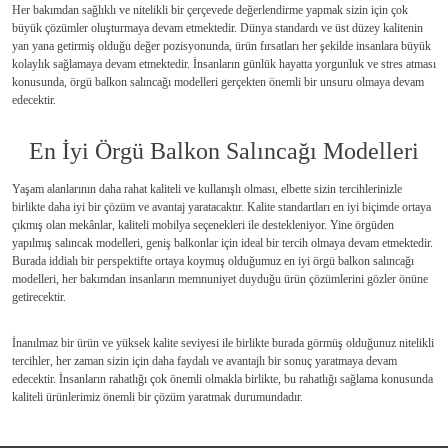
Her bakımdan sağlıklı ve nitelikli bir çerçevede değerlendirme yapmak sizin için çok
büyük çözümler oluşturmaya devam etmektedir. Dünya standardı ve üst düzey kalitenin
yan yana getirmiş olduğu değer pozisyonunda, ürün fırsatları her şekilde insanlara büyük
kolaylık sağlamaya devam etmektedir. İnsanların günlük hayatta yorgunluk ve stres atması
konusunda, örgü balkon salıncağı modelleri gerçekten önemli bir unsuru olmaya devam
edecektir.
En İyi Örgü Balkon Salıncağı Modelleri
Yaşam alanlarının daha rahat kaliteli ve kullanışlı olması, elbette sizin tercihlerinizle
birlikte daha iyi bir çözüm ve avantaj yaratacaktır. Kalite standartları en iyi biçimde ortaya
çıkmış olan mekânlar, kaliteli mobilya seçenekleri ile destekleniyor. Yine örgüden
yapılmış salıncak modelleri, geniş balkonlar için ideal bir tercih olmaya devam etmektedir.
Burada iddialı bir perspektifte ortaya koymuş olduğumuz en iyi örgü balkon salıncağı
modelleri, her bakımdan insanların memnuniyet duyduğu ürün çözümlerini gözler önüne
getirecektir.
İnanılmaz bir ürün ve yüksek kalite seviyesi ile birlikte burada görmüş olduğunuz nitelikli
tercihler, her zaman sizin için daha faydalı ve avantajlı bir sonuç yaratmaya devam
edecektir. İnsanların rahatlığı çok önemli olmakla birlikte, bu rahatlığı sağlama konusunda
kaliteli ürünlerimiz önemli bir çözüm yaratmak durumundadır.