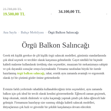
21.780,00 TL
34.100,00 TL
19.500,00 TL
Ana Sayfa
Bahçe Mobilyası
Örgü Balkon Salıncağı
Örgü Balkon Salıncağı
Gerek tek kişilik gerekse de çift kişilik örgü salıncak modelleri, günümüz standartlarında
çok ideal seçenek ve tercihler olarak karşımıza gelmektedir. Gayet nitelikli bir biçimde
kaliteli malzeme kullanılarak üretilmiş olan seçenekler, muazzam bir mekanizmaya sahiptir
ve çok dayanıklı sonuçlar ortaya koymaktadır. Firmamız tarafından büyük bir özenle
hazırlanmış
örgü balkon salıncağı
, rahat, estetik aynı zamanda avantajlı ve ergonomik
olarak iyi bir çözümü gözler önüne getirmektedir.
Evinizin farklı yerlerinde rahatlıkla kullanabileceğiniz ürün seçenekleri, aynı zamanda
balkon için çok ideal bir tercih olarak kendini göstermektedir. Eğlenceli zaman geçirmek,
kitap okumak, müzik dinlemek ve uyku kaçamağı yapmak şimdi çok daha eğlenceli hale
gelmiştir. Firmamızın hazırlayıp size sunmuş olduğu kaliteli salıncak modelleri,
ihtiyaçlarınızı çok hızlı ve güvenilir bir şekilde karşılamaya devam edecektir.