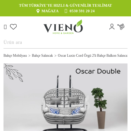
TÜM TÜRKİYE'YE HIZLI & GÜVENİLİR TESLİMAT
MAĞAZA
0530 591 20 24
Bahçe Mobilyası
Bahçe Salıncak
Oscar Luxio Cord Örgü 2'li Bahçe Balkon Salıncak 