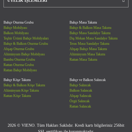
ÜYELİK İŞLEMLERİ
Bahçe Oturma Grubu
Bahçe Masa Takımı
Bahçe Mobilyası
Bahçe & Balkon Masa Takımı
Balkon Mobilyası
Bahçe Masa Sandalye Takımı
Teşhir Ürünü Bahçe Mobilyaları
Dış Mekan Masa Sandalye Takımı
Bahçe & Balkon Oturma Grubu
Teras Masa Sandalye Takımı
Ahşap Oturma Grubu
Ahşap Bahçe Masa Takımı
Alüminyum Bahçe Mobilyası
Alüminyum Masa Takımı
Bambu Oturma Grubu
Rattan Masa Takımı
Rattan Oturma Grubu
Rattan Bahçe Mobilyası
Bahçe Köşe Takımı
Bahçe ve Balkon Salıncak
Bahçe & Balkon Köşe Takımı
Bahçe Salıncak
Alüminyum Köşe Takımı
Balkon Salıncak
Rattan Köşe Takımı
Ahşap Salıncak
Örgü Salıncak
Rattan Salıncak
2026 © VIENO. Tüm Hakları Saklıdır. Kredi kartı bilgileriniz 256bit
SSL sertifikası ile korunmaktadır.