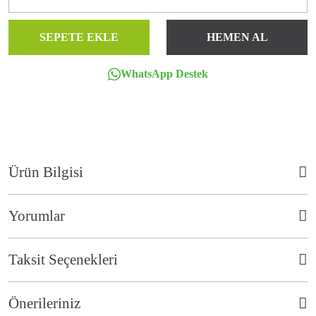
SEPETE EKLE
HEMEN AL
WhatsApp Destek
Ürün Bilgisi
. Vieno Home Garden için özel olarak üretilen İtalyan Luxio-Cord
Yorumlar
iplerinden el işçiliği ile örülerek üretilmiştir.
Taksit Seçenekleri
Bu ürüne ilk yorumu siz yapın!
Önerileriniz
Yorum Yaz