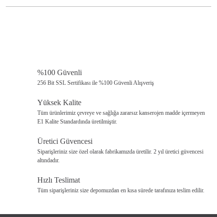
. Metal profile sahiptir. Malzeme: %50 Luxio Cord İp, %50 Metal
Bu ürünün fiyat bilgisi, resim, ürün açıklamalarında ve diğer konularda
· Ürün İskelet Ölçüleri (Metal): Yükseklik:214 cm, Metal
yetersiz gördüğünüz noktaları öneri formunu kullanarak tarafımıza
Ayak:Genişlik:170 cm Derinlik 130 cm
iletebilirsiniz.
. Ürün taşıma kapasitesi 200 kg'dır.
Görüş ve önerileriniz için teşekkür ederiz.
· Ürün demontedir.
· Fotoğraf çekimi kaynaklı ürünlerde az da olsa renk farklılıkları
%100 Güvenli
Ürün resmi kalitesiz, bozuk veya görüntülenemiyor.
olabilir.
256 Bit SSL Sertifikası ile %100 Güvenli Alışveriş
Ürün açıklamasında eksik bilgiler bulunuyor.
Yüksek Kalite
Ürün bilgilerinde hatalar bulunuyor.
Tüm ürünlerimiz çevreye ve sağlığa zararsız kanserojen madde içermeyen
E1 Kalite Standardında üretilmiştir.
Ürün fiyatı diğer sitelerden daha pahalı.
Bu ürüne benzer farklı alternatifler olmalı.
Üretici Güvencesi
Siparişleriniz size özel olarak fabrikamızda üretilir. 2 yıl üretici güvencesi
altındadır.
Hızlı Teslimat
Tüm siparişleriniz size depomuzdan en kısa sürede tarafınıza teslim edilir.
Gönder