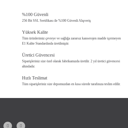
· Ürün İskelet Ölçüleri (Metal): Yükseklik:214, Genişlik:180,
%100 Güvenli
Derinlik:130.
Ürün resmi kalitesiz, bozuk veya görüntülenemiyor.
256 Bit SSL Sertifikası ile %100 Güvenli Alışveriş
Ürün açıklamasında eksik bilgiler bulunuyor.
. Ürün taşıma kapasitesi 200 kg'dır.
Yüksek Kalite
Ürün bilgilerinde hatalar bulunuyor.
Tüm ürünlerimiz çevreye ve sağlığa zararsız kanserojen madde içermeyen
· Ürün minderlidir. Yastıklar görsel amaçlıdır.
E1 Kalite Standardında üretilmiştir.
Ürün fiyatı diğer sitelerden daha pahalı.
Bu ürüne benzer farklı alternatifler olmalı.
Üretici Güvencesi
·Ürün demontedir.Kurulum müşteriye aittir. Montajı yapılan
Siparişleriniz size özel olarak fabrikamızda üretilir. 2 yıl üretici güvencesi
ürünlerin iadesi yapılmamaktadır.
altındadır.
· Fotoğraf çekimi kaynaklı ürünlerde az da olsa renk
Hızlı Teslimat
farklılıkları olabilir.
Tüm siparişleriniz size depomuzdan en kısa sürede tarafınıza teslim edilir.
Gönder