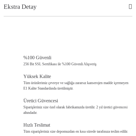
Görüş ve önerileriniz için teşekkür ederiz.
Ekstra Detay
Ürün resmi kalitesiz, bozuk veya görüntülenemiyor.
Ürün açıklamasında eksik bilgiler bulunuyor.
Ürün bilgilerinde hatalar bulunuyor.
Ürün fiyatı diğer sitelerden daha pahalı.
%100 Güvenli
Bu ürüne benzer farklı alternatifler olmalı.
256 Bit SSL Sertifikası ile %100 Güvenli Alışveriş
Yüksek Kalite
Tüm ürünlerimiz çevreye ve sağlığa zararsız kanserojen madde içermeyen
E1 Kalite Standardında üretilmiştir.
Üretici Güvencesi
Kolay temizlenme özelliği sayesinde bakımı çok kolaydır.
Gönder
Siparişleriniz size özel olarak fabrikamızda üretilir. 2 yıl üretici güvencesi
Korozyona karşı dayanıklıdır.
altındadır.
Kullanım kolaylığı sağlar.
Hızlı Teslimat
Uzun ömürlüdür.
Tüm siparişleriniz size depomuzdan en kısa sürede tarafınıza teslim edilir.
Şık ve modern tasarımı ile bahçenizi şık bir şekilde dekore