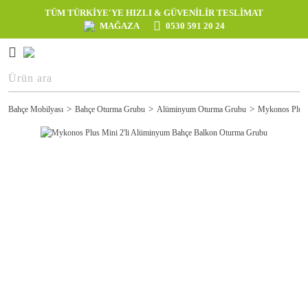
TÜM TÜRKİYE'YE HIZLI & GÜVENİLİR TESLİMAT
MAĞAZA
0530 591 20 24
Bahçe Mobilyası
Bahçe Oturma Grubu
Alüminyum Oturma Grubu
Mykonos Plus 