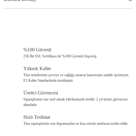
Tekli
60cm
70cm
80cm
Koltuk
Ürün resmi kalitesiz, bozuk veya görüntülenemiyor.
İkili
Ürün açıklamasında eksik bilgiler bulunuyor.
140cm
70cm
80cm
Koltuk
Ürün bilgilerinde hatalar bulunuyor.
Masa
110cm
60cm
65cm
Ürün fiyatı diğer sitelerden daha pahalı.
%100 Güvenli
Bu ürüne benzer farklı alternatifler olmalı.
256 Bit SSL Sertifikası ile %100 Güvenli Alışveriş
Yüksek Kalite
Tüm ürünlerimiz çevreye ve sağlığa zararsız kanserojen madde içermeyen
E1 Kalite Standardında üretilmiştir.
Üretici Güvencesi
Gönder
Siparişleriniz size özel olarak fabrikamızda üretilir. 2 yıl üretici güvencesi
altındadır.
Hızlı Teslimat
Kolay temizlenme özelliği sayesinde bakımı çok kolaydır.
Tüm siparişleriniz size depomuzdan en kısa sürede tarafınıza teslim edilir.
Korozyona karşı dayanıklıdır.