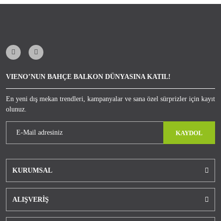
Kullanım kolaylığı sağlar.
Uzun ömürlüdür.
Şık ve modern tasarımı ile bahçenizi şık bir şekilde dekore
edebilirsiniz.
VIENO’NUN BAHÇE BALKON DÜNYASINA KATIL!
En yeni dış mekan trendleri, kampanyalar ve sana özel sürprizler için kayıt
olunuz.
KAYDOL
KURUMSAL
ALIŞVERİŞ