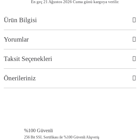
En geç 21 Ağustos 2026 Cuma günü kargoya verilir.
Ürün Bilgisi
Yorumlar
Taksit Seçenekleri
Bu ürüne ilk yorumu siz yapın!
Önerileriniz
Yorum Yaz
Bu ürünün fiyat bilgisi, resim, ürün açıklamalarında ve diğer konularda
yetersiz gördüğünüz noktaları öneri formunu kullanarak tarafımıza
iletebilirsiniz.
Görüş ve önerileriniz için teşekkür ederiz.
%100 Güvenli
Ürün resmi kalitesiz, bozuk veya görüntülenemiyor.
256 Bit SSL Sertifikası ile %100 Güvenli Alışveriş