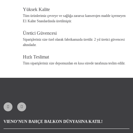
Ürün açıklamasında eksik bilgiler bulunuyor.
Yüksek Kalite
Ürün bilgilerinde hatalar bulunuyor.
Tüm ürünlerimiz çevreye ve sağlığa zararsız kanserojen madde içermeyen
E1 Kalite Standardında üretilmiştir.
Ürün fiyatı diğer sitelerden daha pahalı.
Bu ürüne benzer farklı alternatifler olmalı.
Üretici Güvencesi
Siparişleriniz size özel olarak fabrikamızda üretilir. 2 yıl üretici güvencesi
altındadır.
Hızlı Teslimat
Tüm siparişleriniz size depomuzdan en kısa sürede tarafınıza teslim edilir.
Gönder
VIENO’NUN BAHÇE BALKON DÜNYASINA KATIL!