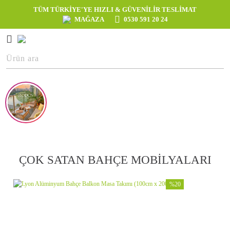
TÜM TÜRKİYE'YE HIZLI & GÜVENİLİR TESLİMAT
MAĞAZA
0530 591 20 24
ÇOK SATAN BAHÇE MOBİLYALARI
%20